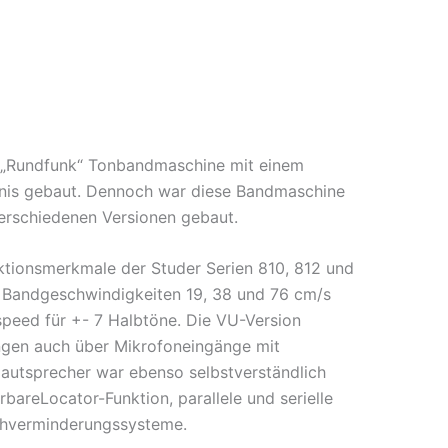
 „Rundfunk“ Tonbandmaschine mit einem
tnis gebaut. Dennoch war diese Bandmaschine
verschiedenen Versionen gebaut.
ktionsmerkmale der Studer Serien 810, 812 und
i Bandgeschwindigkeiten 19, 38 und 76 cm/s
speed für +- 7 Halbtöne. Die VU-Version
ngen auch über Mikrofoneingänge mit
autsprecher war ebenso selbstverständlich
bareLocator-Funktion, parallele und serielle
schverminderungssysteme.