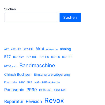
Suchen
Suchen
Akai
analog
A77
A77-oRF
A77-PTI
Alukelche
B77
B77-Auto
B77-DOL
B77-HS
B77-LS
B77-SLS
Bandmaschine
B77-Synch
Chinch Buchsen
Einschaltverzögerung
Ersatzteile
HUV
NAB
NAB - HUB Alukelche
Panasonic
PR99
PR99 MK I
PR99 MKII
Revox
Reparatur
Revision