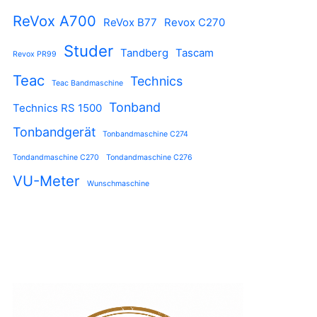
ReVox A700
ReVox B77
Revox C270
Studer
Tandberg
Tascam
Revox PR99
Teac
Technics
Teac Bandmaschine
Tonband
Technics RS 1500
Tonbandgerät
Tonbandmaschine C274
Tondandmaschine C270
Tondandmaschine C276
VU-Meter
Wunschmaschine