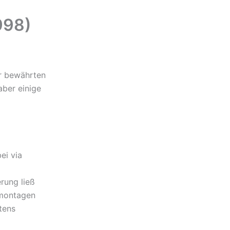
998)
er bewährten
ber einige
ei via
rung ließ
dmontagen
tens