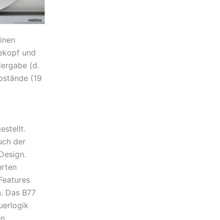
inen
ekopf und
ergabe (d.
bstände (19
stellt.
uch der
Design.
hrten
Features
n. Das B77
uerlogik
en