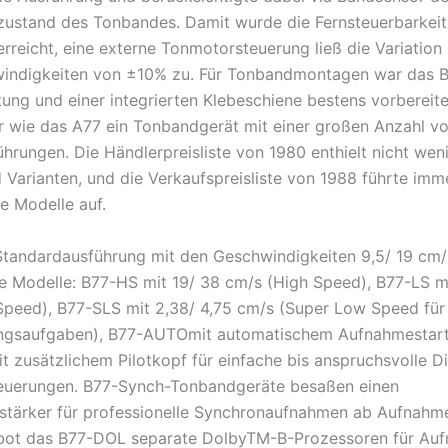
stand des Tonbandes. Damit wurde die Fernsteuerbarkeit 
erreicht, eine externe Tonmotorsteuerung ließ die Variation
indigkeiten von ±10% zu. Für Tonbandmontagen war das B
tung und einer integrierten Klebeschiene bestens vorbereite
 wie das A77 ein Tonbandgerät mit einer großen Anzahl v
hrungen. Die Händlerpreisliste von 1980 enthielt nicht weni
 Varianten, und die Verkaufspreisliste von 1988 führte im
e Modelle auf.
tandardausführung mit den Geschwindigkeiten 9,5/ 19 cm/
de Modelle: B77-HS mit 19/ 38 cm/s (High Speed), B77-LS mi
peed), B77-SLS mit 2,38/ 4,75 cm/s (Super Low Speed für
gsaufgaben), B77-AUTOmit automatischem Aufnahmestart 
it zusätzlichem Pilotkopf für einfache bis anspruchsvolle D
teuerungen. B77-Synch-Tonbandgeräte besaßen einen
stärker für professionelle Synchronaufnahmen ab Aufnahm
 bot das B77-DOL separate DolbyTM-B-Prozessoren für Au