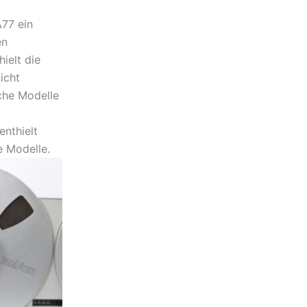
A77 ein
en
ielt die
icht
iche Modelle
enthielt
 Modelle.