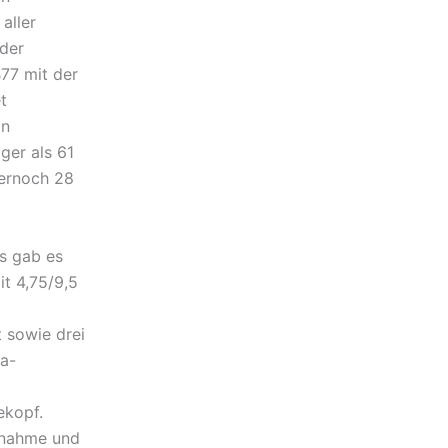
aller
 der
77 mit der
t
on
ger als 61
mernoch 28
s gab es
t 4,75/9,5
sowie drei
ia-
ekopf.
fnahme und