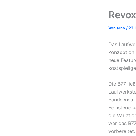
Revox
Von
arno
/
23.
Das Laufwer
Konzeption 
neue Feature
kostspielig
Die B77 ließ
Laufwerkste
Bandsensor
Fernsteuerb
die Variati
war das B77
vorbereitet.