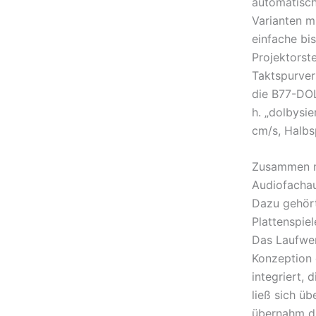
automatisc
Varianten m
einfache bi
Projektorst
Taktspurver
die B77-DO
h. „dolbysi
cm/s, Halbsp
Zusammen m
Audiofachaus
Dazu gehör
Plattenspie
Das Laufwer
Konzeption 
integriert,
ließ sich üb
übernahm di