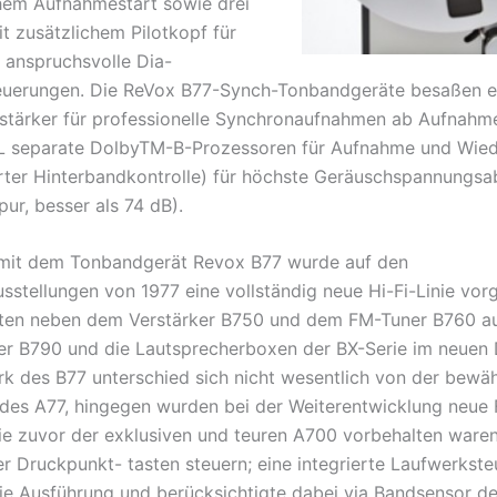
hem Aufnahmestart sowie drei
it zusätzlichem Pilotkopf für
s anspruchsvolle Dia-
euerungen. Die ReVox B77-Synch-Tonbandgeräte besaßen e
stärker für professionelle Synchronaufnahmen ab Aufnahm
L separate DolbyTM-B-Prozessoren für Aufnahme und Wied
erter Hinterbandkontrolle) für höchste Geräuschspannungsa
ur, besser als 74 dB).
it dem Tonbandgerät Revox B77 wurde auf den
stellungen von 1977 eine vollständig neue Hi-Fi-Linie vorge
ten neben dem Verstärker B750 und dem FM-Tuner B760 a
ler B790 und die Lautsprecherboxen der BX-Serie im neuen 
k des B77 unterschied sich nicht wesentlich von der bewä
des A77, hingegen wurden bei der Weiterentwicklung neue 
 die zuvor der exklusiven und teuren A700 vorbehalten ware
er Druckpunkt- tasten steuern; eine integrierte Laufwerkste
e Ausführung und berücksichtigte dabei via Bandsensor d