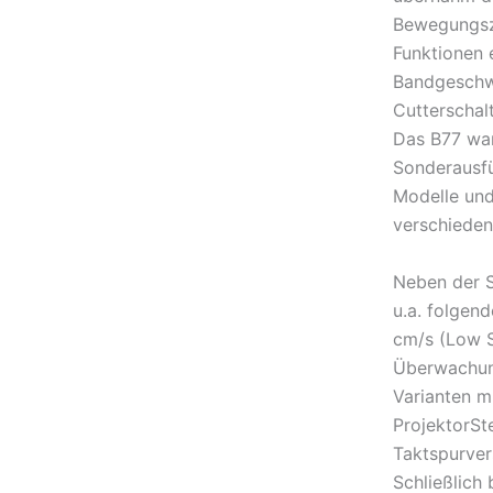
Bewegungszu
Funktionen 
Bandgeschw
Cutterschal
Das B77 war
Sonderausfü
Modelle und
verschieden
Neben der S
u.a. folgen
cm/s (Low S
Überwachun
Varianten m
ProjektorS
Taktspurver
Schließlich