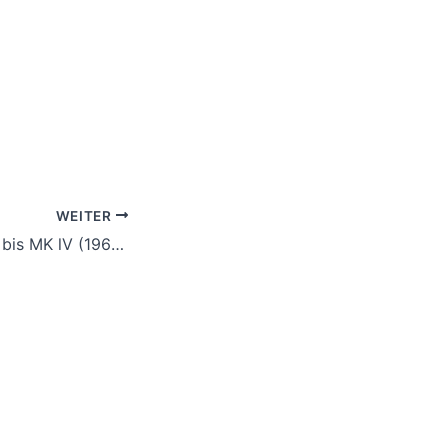
WEITER
Revox A77 – MK I bis MK lV (1967-1977)