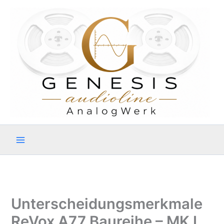
Zum
Inhalt
springen
Unterscheidungsmerkmale
ReVox A77 Baureihe – MK I