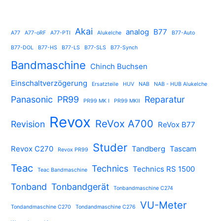
Akai
analog
B77
A77
A77-oRF
A77-PTI
Alukelche
B77-Auto
B77-DOL
B77-HS
B77-LS
B77-SLS
B77-Synch
Bandmaschine
Chinch Buchsen
Einschaltverzögerung
Ersatzteile
HUV
NAB
NAB - HUB Alukelche
Panasonic
PR99
Reparatur
PR99 MK I
PR99 MKII
Revox
ReVox A700
Revision
ReVox B77
Studer
Revox C270
Tandberg
Tascam
Revox PR99
Teac
Technics
Technics RS 1500
Teac Bandmaschine
Tonband
Tonbandgerät
Tonbandmaschine C274
VU-Meter
Tondandmaschine C270
Tondandmaschine C276