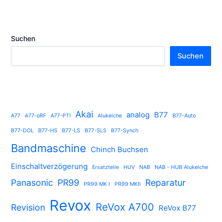
Suchen
Suchen
Akai
analog
B77
A77
A77-oRF
A77-PTI
Alukelche
B77-Auto
B77-DOL
B77-HS
B77-LS
B77-SLS
B77-Synch
Bandmaschine
Chinch Buchsen
Einschaltverzögerung
Ersatzteile
HUV
NAB
NAB - HUB Alukelche
Panasonic
PR99
Reparatur
PR99 MK I
PR99 MKII
Revox
ReVox A700
Revision
ReVox B77