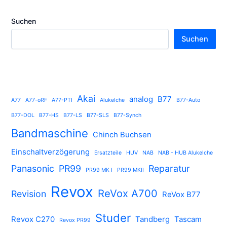
Suchen
Suchen
Akai
analog
B77
A77
A77-oRF
A77-PTI
Alukelche
B77-Auto
B77-DOL
B77-HS
B77-LS
B77-SLS
B77-Synch
Bandmaschine
Chinch Buchsen
Einschaltverzögerung
Ersatzteile
HUV
NAB
NAB - HUB Alukelche
Panasonic
PR99
Reparatur
PR99 MK I
PR99 MKII
Revox
ReVox A700
Revision
ReVox B77
Studer
Revox C270
Tandberg
Tascam
Revox PR99