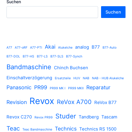
Suchen
Suchen
Akai
analog
B77
A77
A77-oRF
A77-PTI
Alukelche
B77-Auto
B77-DOL
B77-HS
B77-LS
B77-SLS
B77-Synch
Bandmaschine
Chinch Buchsen
Einschaltverzögerung
Ersatzteile
HUV
NAB
NAB - HUB Alukelche
Panasonic
PR99
Reparatur
PR99 MK I
PR99 MKII
Revox
ReVox A700
Revision
ReVox B77
Studer
Revox C270
Tandberg
Tascam
Revox PR99
Teac
Technics
Technics RS 1500
Teac Bandmaschine