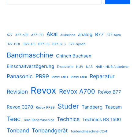
Akai
analog
B77
A77
A77-oRF
A77-PTI
Alukelche
B77-Auto
B77-DOL
B77-HS
B77-LS
B77-SLS
B77-Synch
Bandmaschine
Chinch Buchsen
Einschaltverzögerung
Ersatzteile
HUV
NAB
NAB - HUB Alukelche
Panasonic
PR99
Reparatur
PR99 MK I
PR99 MKII
Revox
ReVox A700
Revision
ReVox B77
Studer
Revox C270
Tandberg
Tascam
Revox PR99
Teac
Technics
Technics RS 1500
Teac Bandmaschine
Tonband
Tonbandgerät
Tonbandmaschine C274